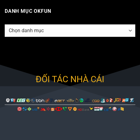
Hút
Hack
Trải
Hội
Nổ
DANH MỤC OKFUN
Nghiệm
Viên
Hũ
Game
OKFUN
Online
Với
–
Tỷ
Danh
Lợi
Lệ
Mục
Ích
Thắng
OKFUN
Và
Cao
Rủi
Ro
Bạn
Cần
Biết
ĐỐI TÁC NHÀ CÁI