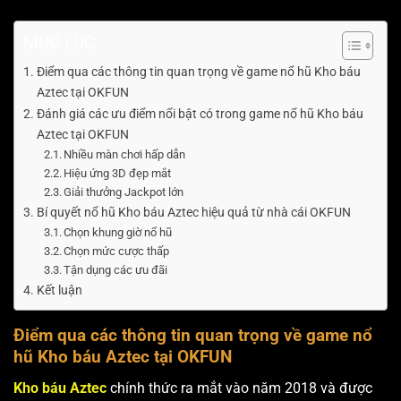
MỤC LỤC
Điểm qua các thông tin quan trọng về game nổ hũ Kho báu
Aztec tại OKFUN
Đánh giá các ưu điểm nổi bật có trong game nổ hũ Kho báu
Aztec tại OKFUN
Nhiều màn chơi hấp dẫn
Hiệu ứng 3D đẹp mắt
Giải thưởng Jackpot lớn
Bí quyết nổ hũ Kho báu Aztec hiệu quả từ nhà cái OKFUN
Chọn khung giờ nổ hũ
Chọn mức cược thấp
Tận dụng các ưu đãi
Kết luận
Điểm qua các thông tin quan trọng về game nổ
hũ Kho báu Aztec tại OKFUN
Kho báu Aztec
chính thức ra mắt vào năm 2018 và được