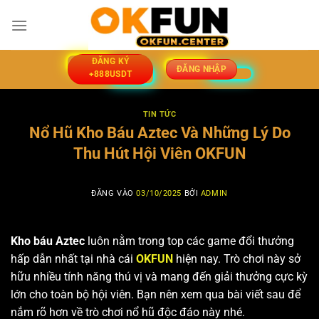
Bỏ
qua
nội
dung
ĐĂNG KÝ
ĐĂNG NHẬP
+888USDT
TIN TỨC
Nổ Hũ Kho Báu Aztec Và Những Lý Do
Thu Hút Hội Viên OKFUN
ĐĂNG VÀO
03/10/2025
BỞI
ADMIN
Kho báu Aztec
luôn nằm trong top các game đổi thưởng
hấp dẫn nhất tại nhà cái
OKFUN
hiện nay. Trò chơi này sở
hữu nhiều tính năng thú vị và mang đến giải thưởng cực kỳ
lớn cho toàn bộ hội viên. Bạn nên xem qua bài viết sau để
nắm rõ hơn về trò chơi nổ hũ độc đáo này nhé.