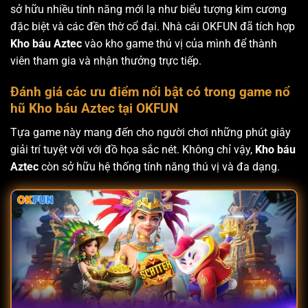
sở hữu nhiều tính năng mới lạ như biểu tượng kim cương
đặc biệt và các đền thờ cổ đại. Nhà cái OKFUN đã tích hợp
Kho báu Aztec
vào kho game thú vị của mình để thành
viên tham gia và nhận thưởng trực tiếp.
Đánh giá các ưu điểm nổi bật có trong game nổ
hũ Kho báu Aztec tại OKFUN
Tựa game này mang đến cho người chơi những phút giây
giải trí tuyệt vời với đồ họa sắc nét. Không chỉ vậy,
Kho báu
Aztec
còn sở hữu hệ thống tính năng thú vị và đa dạng.