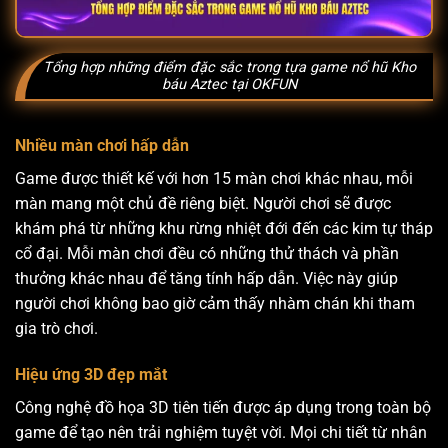
Tổng hợp những điểm đặc sắc trong tựa game nổ hũ Kho
báu Aztec tại OKFUN
Nhiều màn chơi hấp dẫn
Game được thiết kế với hơn 15 màn chơi khác nhau, mỗi
màn mang một chủ đề riêng biệt. Người chơi sẽ được
khám phá từ những khu rừng nhiệt đới đến các kim tự tháp
cổ đại. Mỗi màn chơi đều có những thử thách và phần
thưởng khác nhau để tăng tính hấp dẫn. Việc này giúp
người chơi không bao giờ cảm thấy nhàm chán khi tham
gia trò chơi.
Hiệu ứng 3D đẹp mắt
Công nghệ đồ họa 3D tiên tiến được áp dụng trong toàn bộ
game để tạo nên trải nghiệm tuyệt vời. Mọi chi tiết từ nhân