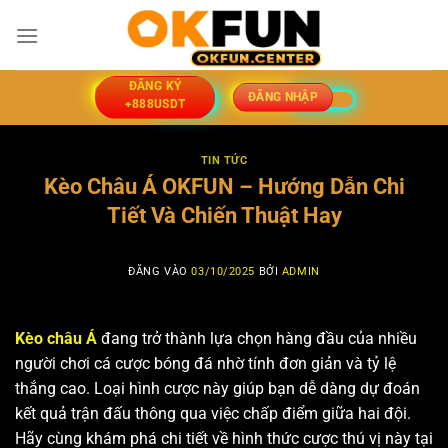
Bỏ
qua
nội
dung
ĐĂNG KÝ
ĐĂNG NHẬP
+888USDT
TIN TỨC
Kèo Châu Á OKFUN – Hướng Dẫn Chi
Tiết Và Chiến Thuật Hay
ĐĂNG VÀO
03/10/2025
BỞI
ADMIN
Kèo châu Á
đang trở thành lựa chọn hàng đầu của nhiều
người chơi cá cược bóng đá nhờ tính đơn giản và tỷ lệ
thắng cao. Loại hình cược này giúp bạn dễ dàng dự đoán
kết quả trận đấu thông qua việc chấp điểm giữa hai đội.
Hãy cùng khám phá chi tiết về hình thức cược thú vị này tại