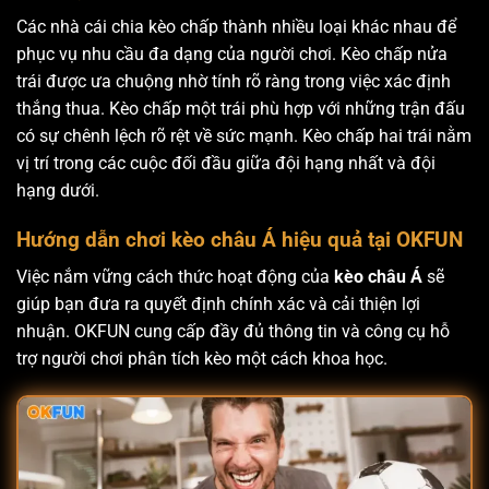
Các nhà cái chia kèo chấp thành nhiều loại khác nhau để
phục vụ nhu cầu đa dạng của người chơi. Kèo chấp nửa
trái được ưa chuộng nhờ tính rõ ràng trong việc xác định
thắng thua. Kèo chấp một trái phù hợp với những trận đấu
có sự chênh lệch rõ rệt về sức mạnh. Kèo chấp hai trái nằm
vị trí trong các cuộc đối đầu giữa đội hạng nhất và đội
hạng dưới.
Hướng dẫn chơi kèo châu Á hiệu quả tại OKFUN
Việc nắm vững cách thức hoạt động của
kèo châu Á
sẽ
giúp bạn đưa ra quyết định chính xác và cải thiện lợi
nhuận. OKFUN cung cấp đầy đủ thông tin và công cụ hỗ
trợ người chơi phân tích kèo một cách khoa học.