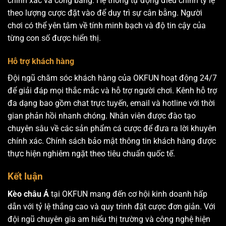
chính xác và công bằng. Hệ thống tự động điều chỉnh tỷ lệ
theo lượng cược đặt vào để duy trì sự cân bằng. Người
chơi có thể yên tâm về tính minh bạch và độ tin cậy của
từng con số được hiển thị.
Hỗ trợ khách hàng
Đội ngũ chăm sóc khách hàng của OKFUN hoạt động 24/7
để giải đáp mọi thắc mắc và hỗ trợ người chơi. Kênh hỗ trợ
đa dạng bao gồm chat trực tuyến, email và hotline với thời
gian phản hồi nhanh chóng. Nhân viên được đào tạo
chuyên sâu về các sản phẩm cá cược để đưa ra lời khuyên
chính xác. Chính sách bảo mật thông tin khách hàng được
thực hiện nghiêm ngặt theo tiêu chuẩn quốc tế.
Kết luận
Kèo châu Á
tại OKFUN mang đến cơ hội kinh doanh hấp
dẫn với tỷ lệ thắng cao và quy trình đặt cược đơn giản. Với
đội ngũ chuyên gia am hiểu thị trường và công nghệ hiện