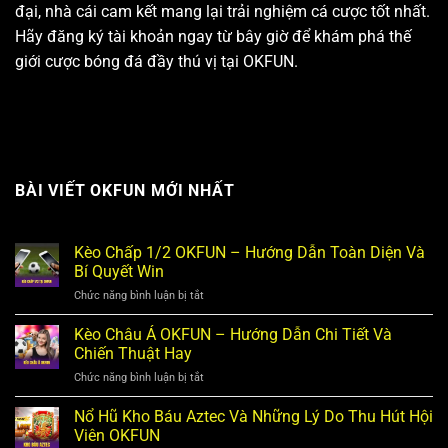
đại, nhà cái cam kết mang lại trải nghiệm cá cược tốt nhất.
Hãy đăng ký tài khoản ngay từ bây giờ để khám phá thế
giới cược bóng đá đầy thú vị tại OKFUN.
BÀI VIẾT OKFUN MỚI NHẤT
Kèo Chấp 1/2 OKFUN – Hướng Dẫn Toàn Diện Và
Bí Quyết Win
ở
Chức năng bình luận bị tắt
Kèo
Chấp
Kèo Châu Á OKFUN – Hướng Dẫn Chi Tiết Và
1/2
Chiến Thuật Hay
OKFUN
ở
Chức năng bình luận bị tắt
–
Kèo
Hướng
Châu
Nổ Hũ Kho Báu Aztec Và Những Lý Do Thu Hút Hội
Dẫn
Á
Toàn
Viên OKFUN
OKFUN
Diện