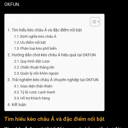
OKFUN.
MỤC LỤC
Tìm hiểu kèo châu Á và đặc điểm nổi bật
Định nghĩa kèo châu Á
Ưu điểm nổi bật
Phân loại kèo phổ biến
Hướng dẫn chơi kèo châu Á hiệu quả tại OKFUN
Quy trình đặt cược
Chiến thuật thắng lớn
Quản lý vốn khôn ngoan
Trải nghiệm kèo châu Á chuyên nghiệp tại OKFUN
Giao diện thân thiện
Tỷ lệ cược cạnh tranh
Hỗ trợ khách hàng
Kết luận
Tìm hiểu kèo châu Á và đặc điểm nổi bật