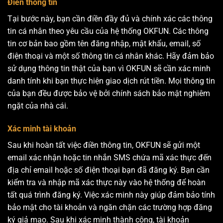
Điền thông tin
Tại bước này, bạn cần điền đầy đủ và chính xác các thông
tin cá nhân theo yêu cầu của hệ thống OKFUN. Các thông
tin cơ bản bao gồm tên đăng nhập, mật khẩu, email, số
điện thoại và một số thông tin cá nhân khác. Hãy đảm bảo
sử dụng thông tin thật của bạn vì OKFUN sẽ cần xác minh
danh tính khi bạn thực hiện giao dịch rút tiền. Mọi thông tin
của bạn đều được bảo vệ bởi chính sách bảo mật nghiêm
ngặt của nhà cái.
Xác minh tài khoản
Sau khi hoàn tất việc điền thông tin, OKFUN sẽ gửi một
email xác nhận hoặc tin nhắn SMS chứa mã xác thực đến
địa chỉ email hoặc số điện thoại bạn đã đăng ký. Bạn cần
kiểm tra và nhập mã xác thực này vào hệ thống để hoàn
tất quá trình đăng ký. Việc xác minh này giúp đảm bảo tính
bảo mật cho tài khoản và ngăn chặn các trường hợp đăng
ký giả mạo. Sau khi xác minh thành công, tài khoản