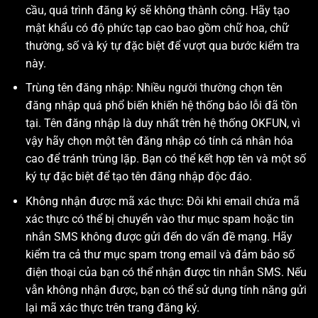
cầu, quá trình đăng ký sẽ không thành công. Hãy tạo
mật khẩu có độ phức tạp cao bao gồm chữ hoa, chữ
thường, số và ký tự đặc biệt để vượt qua bước kiểm tra
này.
Trùng tên đăng nhập: Nhiều người thường chọn tên
đăng nhập quá phổ biến khiến hệ thống báo lỗi đã tồn
tại. Tên đăng nhập là duy nhất trên hệ thống OKFUN, vì
vậy hãy chọn một tên đăng nhập có tính cá nhân hóa
cao để tránh trùng lặp. Bạn có thể kết hợp tên và một số
ký tự đặc biệt để tạo tên đăng nhập độc đáo.
Không nhận được mã xác thực: Đôi khi email chứa mã
xác thực có thể bị chuyển vào thư mục spam hoặc tin
nhắn SMS không được gửi đến do vấn đề mạng. Hãy
kiểm tra cả thư mục spam trong email và đảm bảo số
điện thoại của bạn có thể nhận được tin nhắn SMS. Nếu
vẫn không nhận được, bạn có thể sử dụng tính năng gửi
lại mã xác thực trên trang đăng ký.