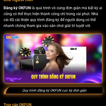
Đăng ký OKFUN
là quá trình vô cùng đơn giản mà bất kỳ ai
cũng có thể thực hiện thành công chỉ trong vài phút. Nhà
cái đã cải thiện quy trình đăng ký để người dùng có thể
nhanh chóng tham gia vào sân chơi giải trí tuyệt vời.
Quy trình đăng ký OKFUN cực kỳ đơn giản
Truy cập OKFUN