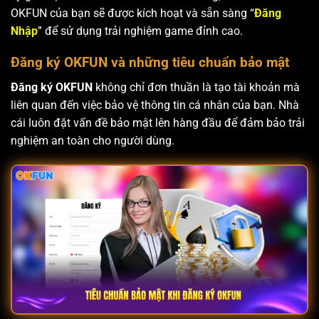
OKFUN của bạn sẽ được kích hoạt và sẵn sàng “
Đăng
Nhập
” để sử dụng trải nghiệm game đỉnh cao.
Đăng ký OKFUN và những tiêu chuẩn bảo mật
Đăng ký OKFUN
không chỉ đơn thuần là tạo tài khoản mà
liên quan đến việc bảo vệ thông tin cá nhân của bạn. Nhà
cái luôn đặt vấn đề bảo mật lên hàng đầu để đảm bảo trải
nghiệm an toàn cho người dùng.