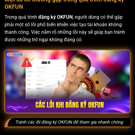
OKFUN
Trong quá trình
đăng ký OKFUN
, người dùng có thể gặp
phải một số lỗi phổ biến khiến việc tạo tài khoản không
thành công. Việc nắm rõ những lỗi này sẽ giúp bạn tránh
được những trở ngại không đáng có.
Tránh các lỗi đăng ký OKFUN để tham gia nhanh chóng