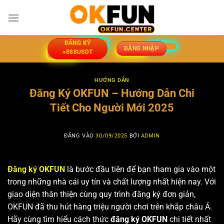
Bỏ
qua
nội
dung
ĐĂNG KÝ
ĐĂNG NHẬP
+888USDT
HƯỚNG DẪN
Đăng Ký OKFUN – Hướng Dẫn Chi
Tiết Cho Người Mới 2025
ĐĂNG VÀO
30/09/2025
BỞI
ADMIN
Đăng ký OKFUN
là bước đầu tiên để bạn tham gia vào một
trong những nhà cái uy tín và chất lượng nhất hiện nay. Với
giao diện thân thiện cùng quy trình đăng ký đơn giản,
OKFUN đã thu hút hàng triệu người chơi trên khắp châu Á.
Hãy cùng tìm hiểu cách thức
đăng ký OKFUN
chi tiết nhất