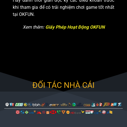
Hãy dành thời gian đọc kỹ các điều khoản trước
khi tham gia để có trải nghiệm chơi game tốt nhất
tại OKFUN.
Xem thêm:
Giấy Phép Hoạt Động OKFUN
ĐỐI TÁC NHÀ CÁI