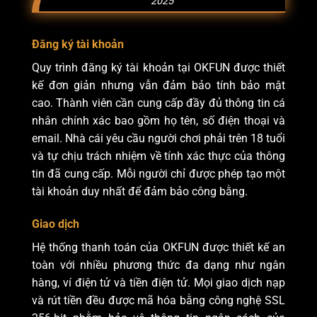
2025
Đăng ký tài khoản
Quy trình đăng ký tài khoản tại OKFUN được thiết
kế đơn giản nhưng vẫn đảm bảo tính bảo mật
cao. Thành viên cần cung cấp đầy đủ thông tin cá
nhân chính xác bao gồm họ tên, số điện thoại và
email. Nhà cái yêu cầu người chơi phải trên 18 tuổi
và tự chịu trách nhiệm về tính xác thực của thông
tin đã cung cấp. Mỗi người chỉ được phép tạo một
tài khoản duy nhất để đảm bảo công bằng.
Giao dịch
Hệ thống thanh toán của OKFUN được thiết kế an
toàn với nhiều phương thức đa dạng như ngân
hàng, ví điện tử và tiền điện tử. Mọi giao dịch nạp
và rút tiền đều được mã hóa bằng công nghệ SSL