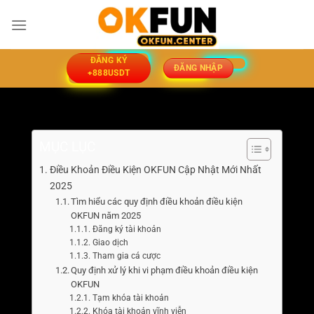
Bỏ
qua
nội
dung
ĐĂNG KÝ
ĐĂNG NHẬP
+888USDT
MỤC LỤC
Điều Khoản Điều Kiện OKFUN Cập Nhật Mới Nhất
2025
Tìm hiểu các quy định điều khoản điều kiện
OKFUN năm 2025
Đăng ký tài khoản
Giao dịch
Tham gia cá cược
Quy định xử lý khi vi phạm điều khoản điều kiện
OKFUN
Tạm khóa tài khoản
Khóa tài khoản vĩnh viễn