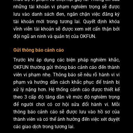
những tài khoản vi phạm nghiêm trọng sẽ được
lưu vào danh sách đen, ngăn chặn việc đăng ký
tài khoản mới trong tương lai. Quyết định khóa
vĩnh viễn tài khoản sẽ được xem xét cẩn thận bởi
đội ngũ an ninh và quản trị của OKFUN.
Gửi thông báo cảnh cáo
Trước khi áp dụng các biện pháp nghiêm khắc,
OKFUN thường gửi thông báo cảnh cáo đến thành
viên vi phạm nhẹ. Thông báo sẽ nêu rõ hành vi vi
phạm và hướng dẫn cách khắc phục để tránh bị
xử lý nặng hơn. Hệ thống cảnh cáo được thiết kế
theo 3 cấp độ tăng dần về mức độ nghiêm trọng
để người chơi có cơ hội sửa đổi hành vi. Mỗi
thông báo cảnh cáo sẽ được lưu vào hồ sơ của
thành viên và có thể ảnh hưởng đến việc xét duyệt
các giao dịch trong tương lai.