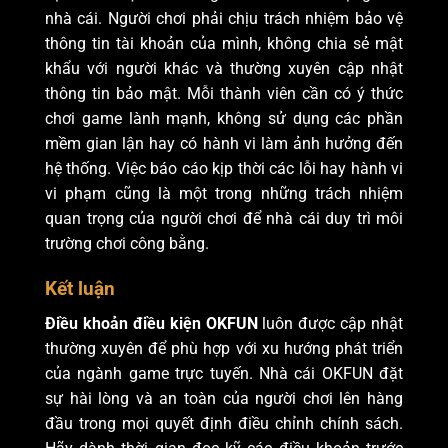
nhà cái. Người chơi phải chịu trách nhiệm bảo vệ
thông tin tài khoản của mình, không chia sẻ mật
khẩu với người khác và thường xuyên cập nhật
thông tin bảo mật. Mỗi thành viên cần có ý thức
chơi game lành mạnh, không sử dụng các phần
mềm gian lận hay có hành vi làm ảnh hưởng đến
hệ thống. Việc báo cáo kịp thời các lỗi hay hành vi
vi phạm cũng là một trong những trách nhiệm
quan trọng của người chơi để nhà cái duy trì môi
trường chơi công bằng.
Kết luận
Điều khoản điều kiện OKFUN
luôn được cập nhật
thường xuyên để phù hợp với xu hướng phát triển
của ngành game trực tuyến. Nhà cái OKFUN đặt
sự hài lòng và an toàn của người chơi lên hàng
đầu trong mọi quyết định điều chỉnh chính sách.