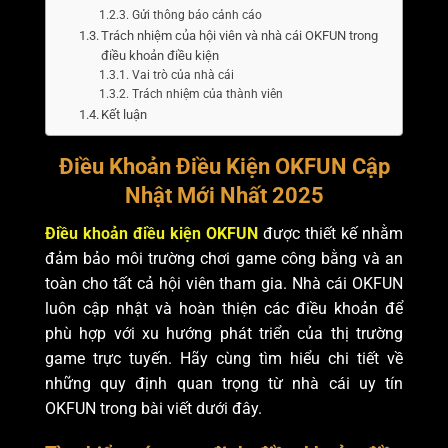
Gửi thông báo cảnh cáo
Trách nhiệm của hội viên và nhà cái OKFUN trong
điều khoản điều kiện
Vai trò của nhà cái
Trách nhiệm của thành viên
Kết luận
Điều Khoản Điều Kiện OKFUN Cập
Nhật Mới Nhất 2025
Điều khoản điều kiện OKFUN
được thiết kế nhằm
đảm bảo môi trường chơi game công bằng và an
toàn cho tất cả hội viên tham gia. Nhà cái OKFUN
luôn cập nhật và hoàn thiện các điều khoản để
phù hợp với xu hướng phát triển của thị trường
game trực tuyến. Hãy cùng tìm hiểu chi tiết về
những quy định quan trọng từ nhà cái uy tín
OKFUN trong bài viết dưới đây.