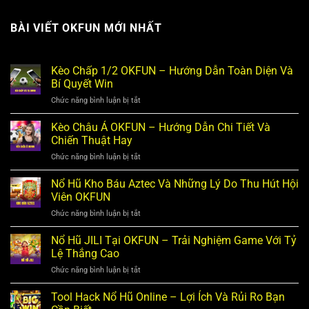
BÀI VIẾT OKFUN MỚI NHẤT
Kèo Chấp 1/2 OKFUN – Hướng Dẫn Toàn Diện Và
Bí Quyết Win
ở
Chức năng bình luận bị tắt
Kèo
Chấp
Kèo Châu Á OKFUN – Hướng Dẫn Chi Tiết Và
1/2
Chiến Thuật Hay
OKFUN
ở
Chức năng bình luận bị tắt
–
Kèo
Hướng
Châu
Nổ Hũ Kho Báu Aztec Và Những Lý Do Thu Hút Hội
Dẫn
Á
Toàn
Viên OKFUN
OKFUN
Diện
ở
Chức năng bình luận bị tắt
–
Và
Nổ
Hướng
Bí
Hũ
Nổ Hũ JILI Tại OKFUN – Trải Nghiệm Game Với Tỷ
Dẫn
Quyết
Kho
Chi
Lệ Thắng Cao
Win
Báu
Tiết
ở
Chức năng bình luận bị tắt
Aztec
Và
Nổ
Và
Chiến
Hũ
Tool Hack Nổ Hũ Online – Lợi Ích Và Rủi Ro Bạn
Những
Thuật
JILI
Lý
Hay