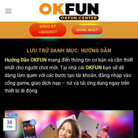
Bỏ
qua
nội
dung
ĐĂNG KÝ
ĐĂNG NHẬP
+888USDT
LƯU TRỮ DANH MỤC:
HƯỚNG DẪN
Hướng Dẫn OKFUN
mang đến thông tin cơ bản và cần thiết
nhất cho người chơi mới. Tại nhà cái
OKFUN
bạn sẽ dễ
dàng làm quen với các bước tạo tài khoản, đăng nhập vào
cổng game, giao dịch nạp – rút và tải ứng dụng ngay trên
thiết bị di động.
30
Th9