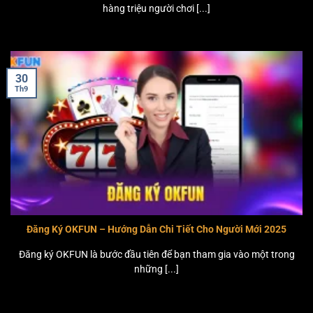
hàng triệu người chơi [...]
30
Th9
Đăng Ký OKFUN – Hướng Dẫn Chi Tiết Cho Người Mới 2025
Đăng ký OKFUN là bước đầu tiên để bạn tham gia vào một trong
những [...]