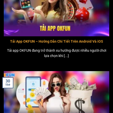
Tải App OKFUN – Hướng Dẫn Chi Tiết Trên Android Và iOS
Tải app OKFUN đang trở thành xu hướng được nhiều người chơi
lựa chọn khi [...]
30
Th9