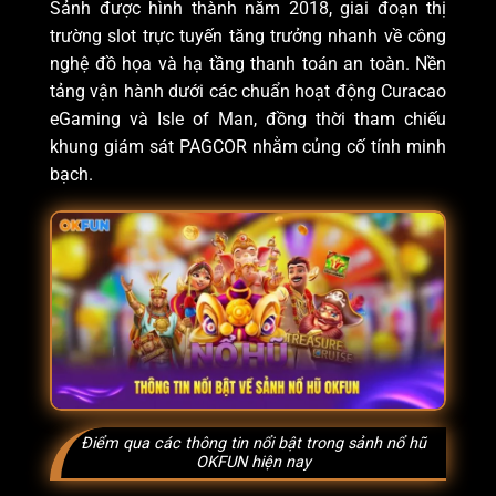
Sảnh được hình thành năm 2018, giai đoạn thị
trường slot trực tuyến tăng trưởng nhanh về công
nghệ đồ họa và hạ tầng thanh toán an toàn. Nền
tảng vận hành dưới các chuẩn hoạt động Curacao
eGaming và Isle of Man, đồng thời tham chiếu
khung giám sát PAGCOR nhằm củng cố tính minh
bạch.
Điểm qua các thông tin nổi bật trong sảnh nổ hũ
OKFUN hiện nay