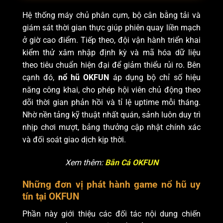
Hệ thống máy chủ phân cụm, bộ cân bằng tải và
giám sát thời gian thực giúp phiên quay liền mạch
ở giờ cao điểm. Tiếp theo, đội vận hành triển khai
kiểm thử xâm nhập định kỳ và mã hóa dữ liệu
theo tiêu chuẩn hiện đại để giảm thiểu rủi ro. Bên
cạnh đó,
nổ hũ OKFUN
áp dụng bộ chỉ số hiệu
năng công khai, cho phép hội viên chủ động theo
dõi thời gian phản hồi và tỉ lệ uptime mỗi tháng.
Nhờ nền tảng kỹ thuật nhất quán, sảnh luôn duy trì
nhịp chơi mượt, bảng thưởng cập nhật chính xác
và đối soát giao dịch kịp thời.
Xem thêm:
Bắn Cá OKFUN
Những đơn vị phát hành game nổ hũ uy
tín tại OKFUN
Phần này giới thiệu các đối tác nội dung chiến