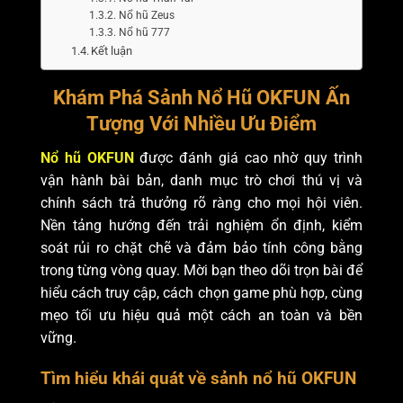
Nổ hũ Zeus
Nổ hũ 777
Kết luận
Khám Phá Sảnh Nổ Hũ OKFUN Ấn
Tượng Với Nhiều Ưu Điểm
Nổ hũ OKFUN
được đánh giá cao nhờ quy trình
vận hành bài bản, danh mục trò chơi thú vị và
chính sách trả thưởng rõ ràng cho mọi hội viên.
Nền tảng hướng đến trải nghiệm ổn định, kiểm
soát rủi ro chặt chẽ và đảm bảo tính công bằng
trong từng vòng quay. Mời bạn theo dõi trọn bài để
hiểu cách truy cập, cách chọn game phù hợp, cùng
mẹo tối ưu hiệu quả một cách an toàn và bền
vững.
Tìm hiểu khái quát về sảnh nổ hũ OKFUN