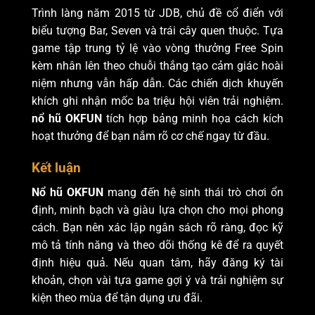
Trình làng năm 2015 từ JDB, chủ đề cổ điển với
biểu tượng Bar, Seven và trái cây quen thuộc. Tựa
game tập trung tỷ lệ vào vòng thưởng Free Spin
kèm nhân lên theo chuỗi thắng tạo cảm giác hoài
niệm nhưng vẫn hấp dẫn. Các chiến dịch khuyến
khích ghi nhận mốc ba triệu hội viên trải nghiệm.
nổ hũ OKFUN
tích hợp bảng minh họa cách kích
hoạt thưởng để bạn nắm rõ cơ chế ngay từ đầu.
Kết luận
Nổ hũ OKFUN
mang đến hệ sinh thái trò chơi ổn
định, minh bạch và giàu lựa chọn cho mọi phong
cách. Bạn nên xác lập ngân sách rõ ràng, đọc kỹ
mô tả tính năng và theo dõi thống kê để ra quyết
định hiệu quả. Nếu quan tâm, hãy đăng ký tài
khoản, chọn vài tựa game gợi ý và trải nghiệm sự
kiện theo mùa để tận dụng ưu đãi.