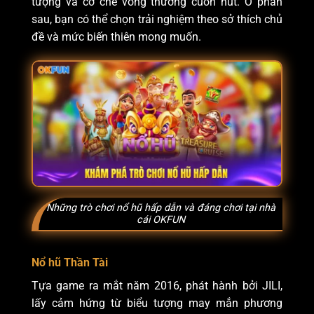
tượng và cơ chế vòng thưởng cuốn hút. Ở phần
sau, bạn có thể chọn trải nghiệm theo sở thích chủ
đề và mức biến thiên mong muốn.
Những trò chơi nổ hũ hấp dẫn và đáng chơi tại nhà
cái OKFUN
Nổ hũ Thần Tài
Tựa game ra mắt năm 2016, phát hành bởi JILI,
lấy cảm hứng từ biểu tượng may mắn phương