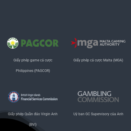
Hashtags: #okfun, #casino_okfun, #ca_cuoc_okfun,
#nha_cai_okfun, #the_thao_okfun
Giấy phép game cá cược
Giấy phép cá cược Malta (MGA)
Philippines (PAGCOR)
Giấy phép Quần đảo Virgin Anh
Uỷ ban GC Supervisory của Anh
(BVI)