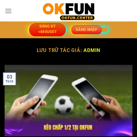
Bỏ
qua
nội
dung
ĐĂNG KÝ
ĐĂNG NHẬP
+888USDT
LƯU TRỮ TÁC GIẢ:
ADMIN
03
Th10