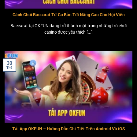
Cách Chơi Baccarat Từ Cơ Bản Tới Nâng Cao Cho Hội Viên
Baccarat tại OKFUN đang trở thành một trong những trò chơi
casino được yêu thích [...]
30
Th9
Tải App OKFUN – Hướng Dẫn Chi Tiết Trên Android Và iOS