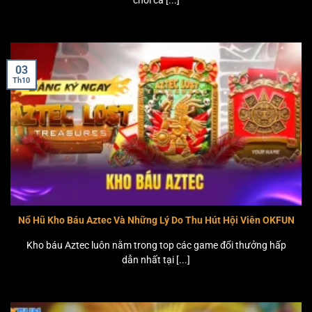
03
Th10
Nổ Hũ Kho Báu Aztec Và Những Lý Do Thu Hút Hội Viên OKFUN
Kho báu Aztec luôn nằm trong top các game đổi thưởng hấp
dẫn nhất tại [...]