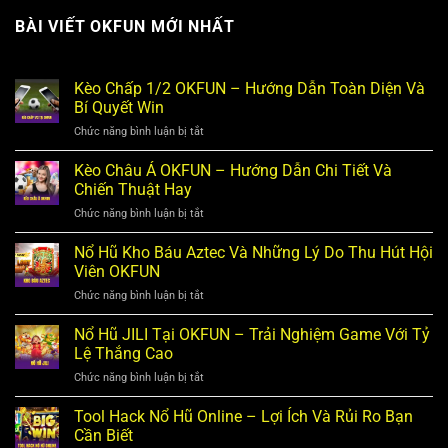
BÀI VIẾT OKFUN MỚI NHẤT
Kèo Chấp 1/2 OKFUN – Hướng Dẫn Toàn Diện Và
Bí Quyết Win
ở
Chức năng bình luận bị tắt
Kèo
Chấp
Kèo Châu Á OKFUN – Hướng Dẫn Chi Tiết Và
1/2
Chiến Thuật Hay
OKFUN
ở
Chức năng bình luận bị tắt
–
Kèo
Hướng
Châu
Nổ Hũ Kho Báu Aztec Và Những Lý Do Thu Hút Hội
Dẫn
Á
Toàn
Viên OKFUN
OKFUN
Diện
ở
Chức năng bình luận bị tắt
–
Và
Nổ
Hướng
Bí
Hũ
Nổ Hũ JILI Tại OKFUN – Trải Nghiệm Game Với Tỷ
Dẫn
Quyết
Kho
Chi
Lệ Thắng Cao
Win
Báu
Tiết
ở
Chức năng bình luận bị tắt
Aztec
Và
Nổ
Và
Chiến
Hũ
Tool Hack Nổ Hũ Online – Lợi Ích Và Rủi Ro Bạn
Những
Thuật
JILI
Lý
Cần Biết
Hay
Tại
Do