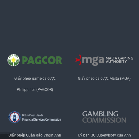
Gmail:
ewtc.my@gmail.com
Zipcode: 700000
Hashtags: #okfun, #casino_okfun, #ca_cuoc_okfun,
#nha_cai_okfun, #the_thao_okfun
Giấy phép game cá cược
Giấy phép cá cược Malta (MGA)
Philippines (PAGCOR)
Giấy phép Quần đảo Virgin Anh
Uỷ ban GC Supervisory của Anh