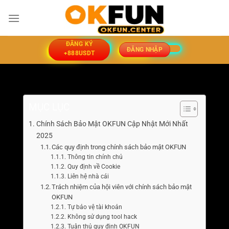
Bỏ
qua
nội
dung
ĐĂNG KÝ
ĐĂNG NHẬP
+888USDT
MỤC LỤC
Chính Sách Bảo Mật OKFUN Cập Nhật Mới Nhất
2025
Các quy định trong chính sách bảo mật OKFUN
Thông tin chính chủ
Quy định về Cookie
Liên hệ nhà cái
Trách nhiệm của hội viên với chính sách bảo mật
OKFUN
Tự bảo vệ tài khoản
Không sử dụng tool hack
Tuân thủ quy định OKFUN