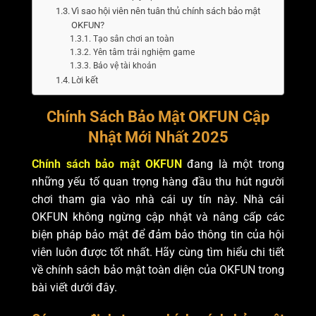
Vì sao hội viên nên tuân thủ chính sách bảo mật
OKFUN?
Tạo sân chơi an toàn
Yên tâm trải nghiệm game
Bảo vệ tài khoản
Lời kết
Chính Sách Bảo Mật OKFUN Cập
Nhật Mới Nhất 2025
Chính sách bảo mật OKFUN
đang là một trong
những yếu tố quan trọng hàng đầu thu hút người
chơi tham gia vào nhà cái uy tín này. Nhà cái
OKFUN không ngừng cập nhật và nâng cấp các
biện pháp bảo mật để đảm bảo thông tin của hội
viên luôn được tốt nhất. Hãy cùng tìm hiểu chi tiết
về chính sách bảo mật toàn diện của OKFUN trong
bài viết dưới đây.