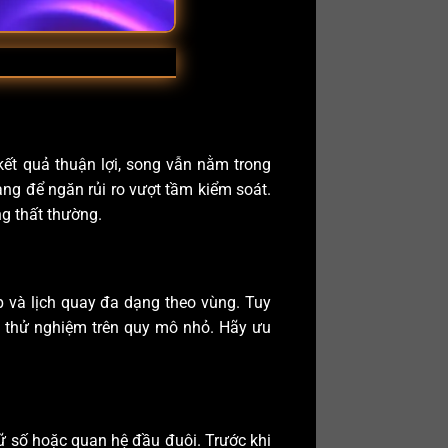
kết quả thuận lợi, song vẫn nằm trong
àng để ngăn rủi ro vượt tầm kiểm soát.
ng thất thường.
p và lịch quay đa dạng theo vùng. Tuy
 và thử nghiệm trên quy mô nhỏ. Hãy ưu
ữ số hoặc quan hệ đầu đuôi. Trước khi