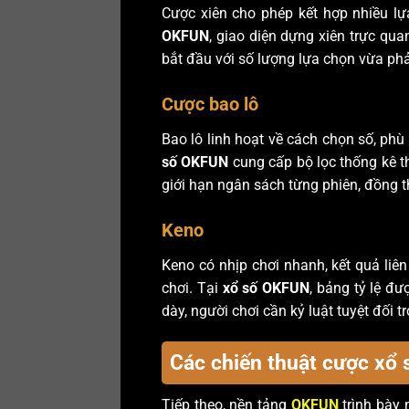
Cược xiên cho phép kết hợp nhiều l
OKFUN
, giao diện dựng xiên trực qua
bắt đầu với số lượng lựa chọn vừa phả
Cược bao lô
Bao lô linh hoạt về cách chọn số, ph
số OKFUN
cung cấp bộ lọc thống kê t
giới hạn ngân sách từng phiên, đồng t
Keno
Keno có nhịp chơi nhanh, kết quả liê
chơi. Tại
xổ số OKFUN
, bảng tỷ lệ đư
dày, người chơi cần kỷ luật tuyệt đối 
Các chiến thuật cược xổ
Tiếp theo, nền tảng
OKFUN
trình bày 