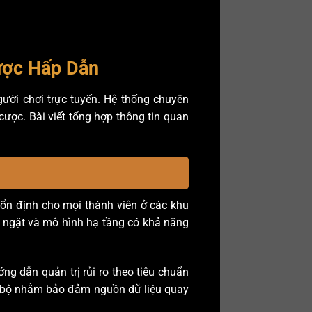
ược Hấp Dẫn
ười chơi trực tuyến. Hệ thống chuyên
cược. Bài viết tổng hợp thông tin quan
ổn định cho mọi thành viên ở các khu
m ngặt và mô hình hạ tầng có khả năng
g dẫn quản trị rủi ro theo tiêu chuẩn
ng bộ nhằm bảo đảm nguồn dữ liệu quay