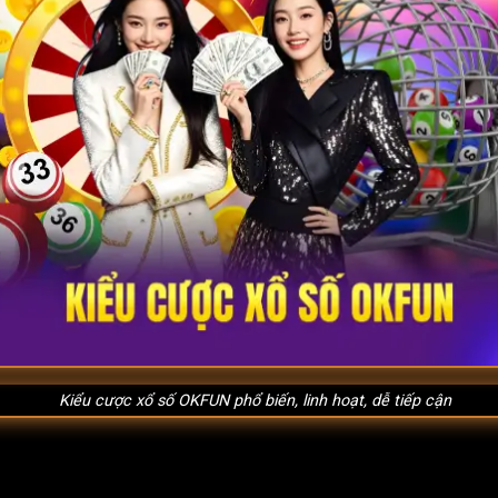
Kiểu cược xổ số OKFUN phổ biến, linh hoạt, dễ tiếp cận