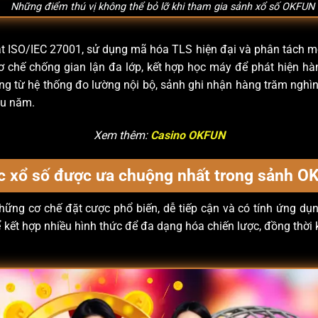
Những điểm thú vị không thể bỏ lỡ khi tham gia sảnh xổ số OKFUN
ISO/IEC 27001, sử dụng mã hóa TLS hiện đại và phân tách môi
cơ chế chống gian lận đa lớp, kết hợp học máy để phát hiện hà
ợng từ hệ thống đo lường nội bộ, sảnh ghi nhận hàng trăm nghìn
âu năm.
Xem thêm:
Casino OKFUN
c xổ số được ưa chuộng nhất trong sảnh O
những cơ chế đặt cược phổ biến, dễ tiếp cận và có tính ứng d
 kết hợp nhiều hình thức để đa dạng hóa chiến lược, đồng thời 