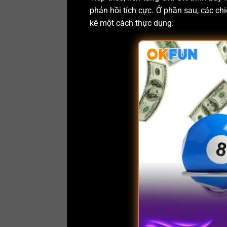
phản hồi tích cực. Ở phần sau, các chi
kê một cách thực dụng.