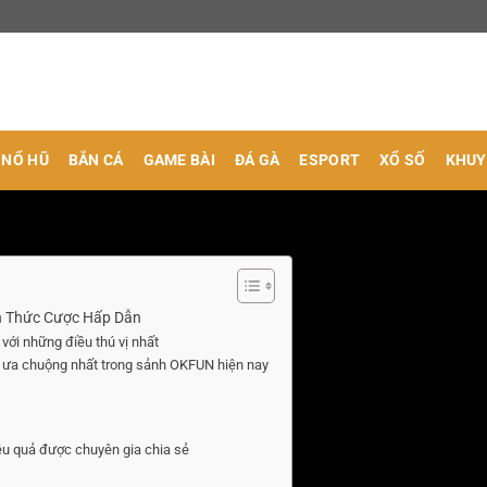
NỔ HŨ
BẮN CÁ
GAME BÀI
ĐÁ GÀ
ESPORT
XỔ SỐ
KHUY
h Thức Cược Hấp Dẫn
với những điều thú vị nhất
 ưa chuộng nhất trong sảnh OKFUN hiện nay
ệu quả được chuyên gia chia sẻ