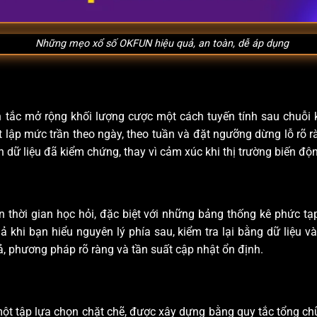
Những mẹo xổ số OKFUN hiệu quả, an toàn, dễ áp dụng
 tắc mở rộng khối lượng cược một cách tuyến tính sau chuỗi 
t lập mức trần theo ngày, theo tuần và đặt ngưỡng dừng lỗ rõ r
n dữ liệu đã kiểm chứng, thay vì cảm xúc khi thị trường biến độ
 thời gian học hỏi, đặc biệt với những bảng thống kê phức tạ
uả khi bạn hiểu nguyên lý phía sau, kiểm tra lại bằng dữ liệu
uả, phương pháp rõ ràng và tần suất cập nhật ổn định.
 một tập lựa chọn chặt chẽ, được xây dựng bằng quy tắc tổng ch