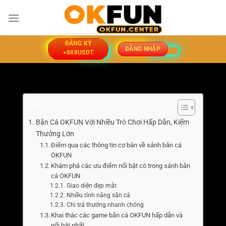
Bỏ
qua
nội
dung
ĐĂNG KÝ
ĐĂNG NHẬP
+888USDT
MỤC LỤC
Bắn Cá OKFUN Với Nhiều Trò Chơi Hấp Dẫn, Kiếm
Thưởng Lớn
Điểm qua các thông tin cơ bản về sảnh bắn cá
OKFUN
Khám phá các ưu điểm nổi bật có trong sảnh bắn
cá OKFUN
Giao diện đẹp mắt
Nhiều tính năng săn cá
Chi trả thưởng nhanh chóng
Khai thác các game bắn cá OKFUN hấp dẫn và
nổi bật nhất