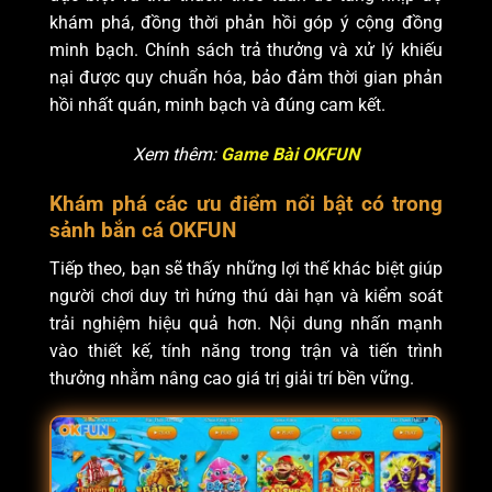
khám phá, đồng thời phản hồi góp ý cộng đồng
minh bạch. Chính sách trả thưởng và xử lý khiếu
nại được quy chuẩn hóa, bảo đảm thời gian phản
hồi nhất quán, minh bạch và đúng cam kết.
Xem thêm:
Game Bài OKFUN
Khám phá các ưu điểm nổi bật có trong
sảnh bắn cá OKFUN
Tiếp theo, bạn sẽ thấy những lợi thế khác biệt giúp
người chơi duy trì hứng thú dài hạn và kiểm soát
trải nghiệm hiệu quả hơn. Nội dung nhấn mạnh
vào thiết kế, tính năng trong trận và tiến trình
thưởng nhằm nâng cao giá trị giải trí bền vững.