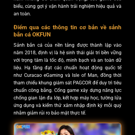
biểu, cùng gợi ý vận hành trải nghiệm hiệu quả và
an toàn.
Điểm qua các thông tin cơ bản về sảnh
bắn cá OKFUN
Sảnh bắn cá của nền tảng được thành lập vào
năm 2018, định vị là hệ sinh thái giải trí bền vững
với trọng tâm là tốc độ, minh bạch và an toàn dữ
liệu. Hạ tầng đạt các chuẩn hoạt động quốc tế
như Curacao eGaming và Isle of Man, đồng thời
tham chiếu khung giám sát PAGCOR để duy trì tiêu
chuẩn công bằng. Cổng game xây dựng năng lực
chống gian lận đa lớp, kết hợp máy học, tường lửa
ứng dụng và kiểm thử xâm nhập định kỳ mỗi quý
nhằm giảm rủi ro bảo mật thực tế.