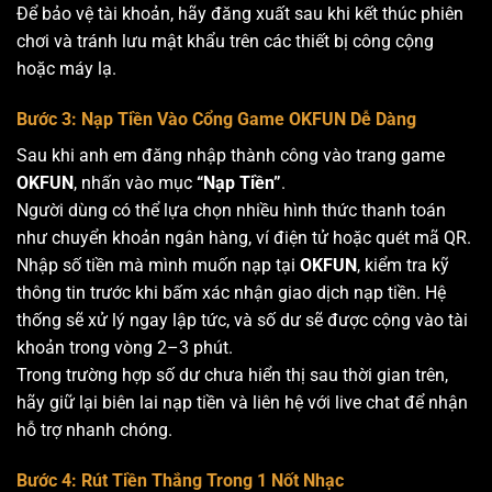
Để bảo vệ tài khoản, hãy đăng xuất sau khi kết thúc phiên
chơi và tránh lưu mật khẩu trên các thiết bị công cộng
hoặc máy lạ.
Bước 3: Nạp Tiền Vào Cổng Game OKFUN Dễ Dàng
Sau khi anh em đăng nhập thành công vào trang game
OKFUN
, nhấn vào mục
“Nạp Tiền”
.
Người dùng có thể lựa chọn nhiều hình thức thanh toán
như chuyển khoản ngân hàng, ví điện tử hoặc quét mã QR.
Nhập số tiền mà mình muốn nạp tại
OKFUN
, kiểm tra kỹ
thông tin trước khi bấm xác nhận giao dịch nạp tiền. Hệ
thống sẽ xử lý ngay lập tức, và số dư sẽ được cộng vào tài
khoản trong vòng 2–3 phút.
Trong trường hợp số dư chưa hiển thị sau thời gian trên,
hãy giữ lại biên lai nạp tiền và liên hệ với live chat để nhận
hỗ trợ nhanh chóng.
Bước 4: Rút Tiền Thắng Trong 1 Nốt Nhạc