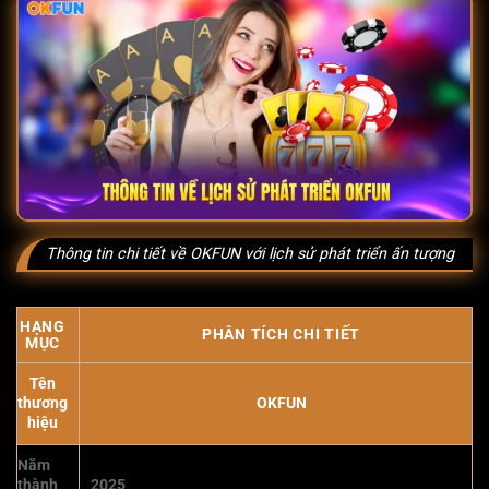
Thông tin chi tiết về OKFUN với lịch sử phát triển ấn tượng
HẠNG
PHÂN TÍCH CHI TIẾT
MỤC
Tên
thương
OKFUN
hiệu
Năm
thành
2025