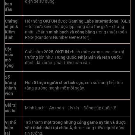
diện dễ sử dụng.
ban
đầu
Chứng
Hệ thống
OKFUN
được
Gaming Labs International (GLI)
nhận &
– tổ chức kiểm thử độc lập hàng đầu thế giới – chứng
Kiểm
nhận về tính
minh bạch và công bằng
trong thuật toán
định
RNG (Random Number Generator).
Cột
Cuối năm
2025
,
OKFUN
chính thức vươn sang các thị
mốc
trường lớn như
Trung Quốc, Nhật Bản và Hàn Quốc
,
mở
đánh dấu bước phát triển toàn cầu.
rộng
Số
lượng
Hơn
5 triệu người chơi tích cực
, con số đang tiếp tục
thành
tăng trưởng mạnh mẽ mỗi ngày.
viên
Giá trị
Minh bạch – An toàn – Uy tín – Đẳng cấp quốc tế
cốt lõi
Vị thế
Trở thành
một trong những cổng game uy tín và được
hiện
yêu thích nhất tại châu Á
, được hàng triệu người dùng
tại
tin tưởng.