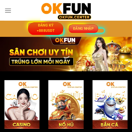
Bỏ
qua
nội
dung
ĐĂNG KÝ
ĐĂNG NHẬP
+888USDT