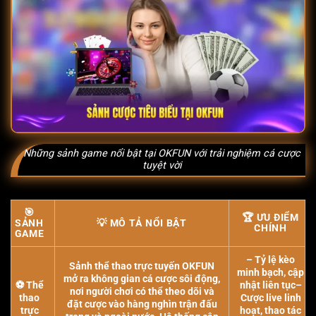
Những sảnh game nổi bật tại OKFUN với trải nghiệm cá cược
tuyệt vời
🎯
🏆
ƯU ĐIỂM
SẢNH
💡
MÔ TẢ NỔI BẬT
CHÍNH
GAME
–
Tỷ lệ kèo
Sảnh thể thao trực tuyến OKFUN
minh bạch, cập
mở ra không gian cá cược sôi động,
⚽
Thể
nhật liên tục
–
nơi người chơi có thể theo dõi và
thao
Cược live linh
đặt cược vào hàng nghìn trận đấu
trực
hoạt, thao tác