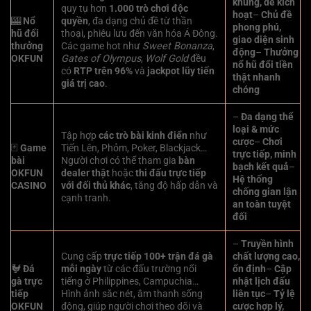
khủng, dễ kích
quy tụ hơn
1.000 trò chơi độc
hoạt
–
Chủ đề
🎰
Nổ
quyền
, đa dạng chủ đề từ thần
phong phú,
hũ đổi
thoại, phiêu lưu đến văn hóa Á Đông.
giao diện sinh
thưởng
Các game hot như
Sweet Bonanza
,
động
–
Thưởng
OKFUN
Gates of Olympus
,
Wolf Gold
đều
nổ hũ đổi tiền
có
RTP trên 96%
và
jackpot lũy tiến
thật nhanh
giá trị cao
.
chóng
–
Đa dạng thể
loại & mức
Tập hợp
các trò bài kinh điển
như
cược
–
Chơi
🃏
Game
Tiến Lên, Phỏm, Poker, Blackjack…
trực tiếp, minh
bài
Người chơi có thể tham gia
bàn
bạch kết quả
–
OKFUN
dealer thật
hoặc
thi đấu trực tiếp
Hệ thống
CASINO
với đối thủ khác
, tăng độ hấp dẫn và
chống gian lận
cạnh tranh.
an toàn tuyệt
đối
–
Truyền hình
Cung cấp
trực tiếp 100+ trận đá gà
chất lượng cao,
🐓
Đá
mỗi ngày
từ các đấu trường nổi
ổn định
–
Cập
gà trực
tiếng ở Philippines, Campuchia…
nhật lịch đấu
tiếp
Hình ảnh sắc nét, âm thanh sống
liên tục
–
Tỷ lệ
OKFUN
động, giúp người chơi theo dõi và
cược hợp lý,