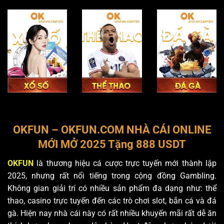
OKFUN – OKFUN.COM NHÀ CÁI ONLINE
MỚI MỞ 2025 Tặng 888 USDT
OKFUN
là thương hiệu cá cược trực tuyến mới thành lập
2025, nhưng rất nổi tiếng trong cộng đồng Gambling.
Không gian giải trí có nhiều sản phẩm đa dạng như: thể
thao, casino trực tuyến đến các trò chơi slot, bắn cá và đá
gà. Hiện nay nhà cái này có rất nhiều khuyến mãi rất dễ ăn