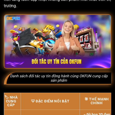
trường.
Danh sách đối tác uy tín đồng hành cùng OKFUN cung cấp
sản phẩm
🏷️
NHÀ
🎯
THẾ MẠNH
CUNG
💡
ĐẶC ĐIỂM NỔI BẬT
CHÍNH
CẤP
–
Đồ họa 3D đẹp