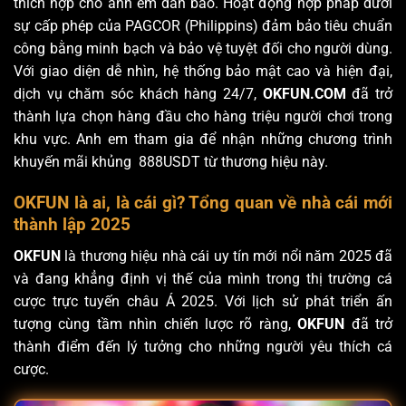
thích hợp cho anh em dân bào. Hoạt động hợp pháp dưới
sự cấp phép của PAGCOR (Philippins) đảm bảo tiêu chuẩn
công bằng minh bạch và bảo vệ tuyệt đối cho người dùng.
Với giao diện dễ nhìn, hệ thống bảo mật cao và hiện đại,
dịch vụ chăm sóc khách hàng 24/7,
OKFUN.COM
đã trở
thành lựa chọn hàng đầu cho hàng triệu người chơi trong
khu vực. Anh em tham gia để nhận những chương trình
khuyến mãi khủng 888USDT từ thương hiệu này.
OKFUN là ai, là cái gì? Tổng quan về nhà cái mới
thành lập 2025
OKFUN
là thương hiệu nhà cái uy tín mới nổi năm 2025 đã
và đang khẳng định vị thế của mình trong thị trường cá
cược trực tuyến châu Á 2025. Với lịch sử phát triển ấn
tượng cùng tầm nhìn chiến lược rõ ràng,
OKFUN
đã trở
thành điểm đến lý tưởng cho những người yêu thích cá
cược.