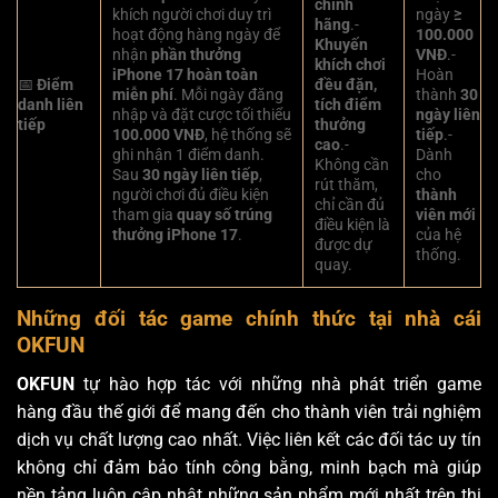
chính
khích người chơi duy trì
ngày
≥
hãng
.-
hoạt động hàng ngày để
100.000
Khuyến
nhận
phần thưởng
VNĐ
.-
khích chơi
iPhone 17 hoàn toàn
Hoàn
📅
Điểm
đều đặn,
miễn phí
. Mỗi ngày đăng
thành
30
danh liên
tích điểm
nhập và đặt cược tối thiểu
ngày liên
tiếp
thưởng
100.000 VNĐ
, hệ thống sẽ
tiếp
.-
cao
.-
ghi nhận 1 điểm danh.
Dành
Không cần
Sau
30 ngày liên tiếp
,
cho
rút thăm,
người chơi đủ điều kiện
thành
chỉ cần đủ
tham gia
quay số trúng
viên mới
điều kiện là
thưởng iPhone 17
.
của hệ
được dự
thống.
quay.
Những đối tác game chính thức tại nhà cái
OKFUN
OKFUN
tự hào hợp tác với những nhà phát triển game
hàng đầu thế giới để mang đến cho thành viên trải nghiệm
dịch vụ chất lượng cao nhất. Việc liên kết các đối tác uy tín
không chỉ đảm bảo tính công bằng, minh bạch mà giúp
nền tảng luôn cập nhật những sản phẩm mới nhất trên thị