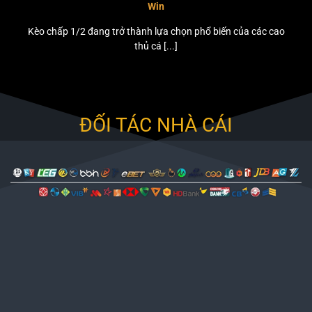
Win
Kèo chấp 1/2 đang trở thành lựa chọn phổ biến của các cao
thủ cá [...]
ĐỐI TÁC NHÀ CÁI