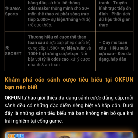
hàng đầu
, sở hữu
hệ thống
tranh
–
Truyền
⚽
SABA
oddsmaker thông minh
cho
30+
hình trực tiếp ổn
Sports
môn thể thao
và
phát sóng trực
định
–
Phân tích
tiếp 5.000+ sự kiện/tháng
với độ
dữ liệu thời gian
trễ cực thấp.
thực
Thương hiệu cá cược thể thao
toàn cầu
được cấp phép quốc tế,
–
Quy mô toàn
🌍
cung cấp
1.500+ sự kiện/tuần
và
cầu
–
Hiệu suất
SBOBET
100+ thị trường cược/trận
. Nổi
cực cao
–
Kèo đa
bật với
tỷ lệ odds cao
, xử lý cược
dạng, hấp dẫn
nhanh & an toàn.
Khám phá các sảnh cược tiêu biểu tại OKFUN
bạn nên biết
OKFUN
tự hào giới thiệu đa dạng sảnh cược đẳng cấp, mỗi
sảnh đều có những đặc điểm riêng biệt và hấp dẫn. Dưới
đây là những sảnh tiêu biểu mà bạn không nên bỏ qua khi
trải nghiệm tại cổng game.