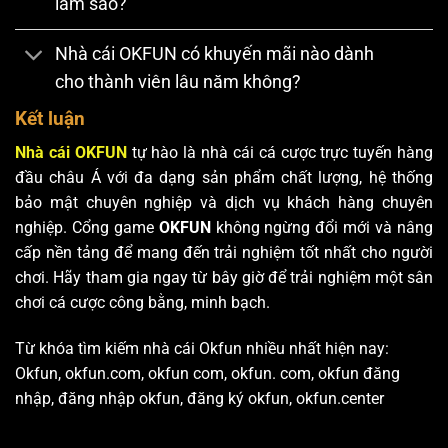
làm sao?
Nhà cái OKFUN có khuyến mãi nào dành
cho thành viên lâu năm không?
Kết luận
Nhà cái OKFUN
tự hào là nhà cái cá cược trực tuyến hàng
đầu châu Á với đa dạng sản phẩm chất lượng, hệ thống
bảo mật chuyên nghiệp và dịch vụ khách hàng chuyên
nghiệp. Cổng game
OKFUN
không ngừng đổi mới và nâng
cấp nền tảng để mang đến trải nghiệm tốt nhất cho người
chơi. Hãy tham gia ngay từ bây giờ để trải nghiệm một sân
chơi cá cược công bằng, minh bạch.
Từ khóa tìm kiếm nhà cái Okfun nhiều nhất hiện nay:
Okfun, okfun.com, okfun com, okfun. com, okfun đăng
nhập, đăng nhập okfun, đăng ký okfun, okfun.center