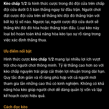
Kèo chấp 1/2
là hình thức cược trong đó đội cửa trên chấp
đội cửa dưới 0.5 bàn thắng ngay từ đầu trận. Người chơi
đặt cược đội cửa trên sẽ thắng khi đội đó thắng trận với
bất kỳ tỷ số nào. Ngược lại, người cược đội cửa dưới sẽ
thắng khi đội đó hòa hoặc thắng trận đấu. Loại kèo này
loại bỏ hoàn toàn khả năng hòa kèo tạo sự rõ ràng trong
việc xác định thắng thua.
Ưu điểm nổi bật
Hình thức cược
kèo chấp 1/2
mang lại nhiều lợi ích vượt
trội cho người chơi thông minh. Tỷ lệ thắng cao hơn so với
kèo chấp nguyên trái giúp cải thiện lợi nhuận trong dài hạn.
Quy tắc đơn giản và rõ ràng phù hợp với cả người mới
tham gia lẫn những cao thủ có kinh nghiệm. Không có khả
năng hòa kèo giúp người chơi dễ dàng quản lý vốn và lập
kế hoạch cược hiệu quả.
Cách đọc kèo