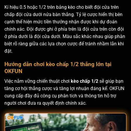
Kí hiệu 0.5 hoặc 1/2 trên bảng kèo cho biết đội cửa trên
chấp đội cửa dưới nửa bàn thắng. Tỷ lệ cược hiển thị bên
cạnh thể hiện mức tiền thưởng nhận được khi dự đoán
chính xác. Đội được ghi ở phía trên là đội cửa trên còn đội
ở phía dưới là đội cửa dưới. Màu sắc khác nhau giúp phân
biệt rõ ràng giữa các lựa chọn cược để tránh nhầm lẫn khi
đặt.
Hướng dẫn chơi kèo chấp 1/2 thắng lớn tại
OKFUN
Việc nắm vững chiến thuật chơi
kèo chấp 1/2
sẽ giúp bạn
tăng cơ hội thắng cược và tăng lợi nhuận đáng kể. OKFUN
cung cấp đầy đủ công cụ phân tích và thông tin hỗ trợ
người chơi đưa ra quyết định chính xác.