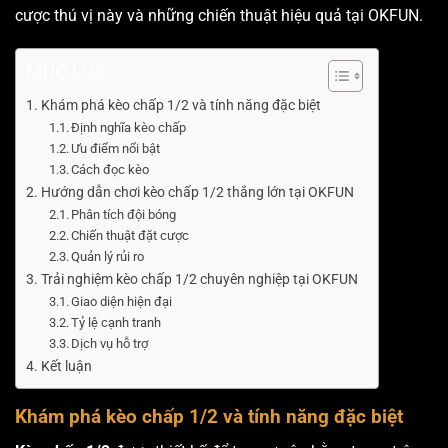
cược thú vị này và những chiến thuật hiệu quả tại OKFUN.
MỤC LỤC
Khám phá kèo chấp 1/2 và tính năng đặc biệt
Định nghĩa kèo chấp
Ưu điểm nổi bật
Cách đọc kèo
Hướng dẫn chơi kèo chấp 1/2 thắng lớn tại OKFUN
Phân tích đội bóng
Chiến thuật đặt cược
Quản lý rủi ro
Trải nghiệm kèo chấp 1/2 chuyên nghiệp tại OKFUN
Giao diện hiện đại
Tỷ lệ cạnh tranh
Dịch vụ hỗ trợ
Kết luận
Khám phá kèo chấp 1/2 và tính năng đặc biệt