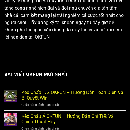
với tỷ lệ thắng cao và quy trình tham gia đơn giản. Với nền
tảng công nghệ hiện đại và đội ngũ chuyên gia tận tâm,
nhà cái cam kết mang lại trải nghiệm cá cược tốt nhất cho
người chơi. Hãy đăng ký tài khoản ngay từ bây giờ để
khám phá thế giới cược bóng đá đầy thú vị và cơ hội sinh
lời hấp dẫn tại OKFUN.
BÀI VIẾT OKFUN MỚI NHẤT
Kèo Chấp 1/2 OKFUN – Hướng Dẫn Toàn Diện Và
Bí Quyết Win
ở
Chức năng bình luận bị tắt
Kèo
Chấp
Kèo Châu Á OKFUN – Hướng Dẫn Chi Tiết Và
1/2
Chiến Thuật Hay
OKFUN
ở
Chức năng bình luận bị tắt
–